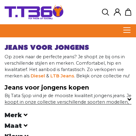
Jeans voor jongens
Op zoek naar de perfecte jeans? Je shopt ze bij ons in
verschillende stijlen en merken. Comfortabel, hip en
kwalitatief. Het aanbod is fantastisch. Zo verkopen we
merken als
Diesel
&
LTB Jeans
. Bekijk onze collectie nu!
Jeans voor jongens kopen
Bij Tata Sjop vind je de mooiste kwaliteit jongens jeans. Je
koopt in onze collectie verschillende soorten modellen,
maten, materialen en merken. Alle artikelen die we
Merk
verkopen zijn eindeloos te combineren en gaan een
lange tijd mee. Door de verschillende soorten modellen
Maat
in onze collectie, kun je ze voor elke gelegenheid dragen.
Kies bijvoorbeeld het stoere skinny model. Deze zijn