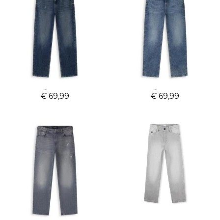
zien? Of wil je graag advies over jouw maten of
stijladvies? Dan nodigen we je graag uit in onze Tata Sjop
winkel in Den Bosch. Je kunt ons vinden in het mooie
centrum aan Achter Het Stadhuis 36. We zien je graag!
Ballin jeans Luke
Ballin jeans Luke
€ 69,99
€ 69,99