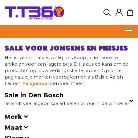
Sale voor jongens en meisjes
Het is sale bij Tata Sjop! Bij ons koop je de mooiste
artikelen voor een lagere prijs. Dit is dus dé kans om de
producten op jouw verlanglijstje te kopen. Op onze
pagina zie je merken voorbij komen als Ballin, Ralph
Lauren,
Parajumpers
en veel meer.
Sale in Den Bosch
Je vindt veel afgeprijsde artikelen bij ons in de winkel en
online. Met de sale is het jouw kans om de mooiste
Merk
producten te kopen voor een lagere prijs. De kwaliteit is
net zoals je verwacht van de standaard collectie! Bij
Maat
vragen kun je altijd contact met ons opnemen via onze
webshop, of kom gezellig langs in onze winkel!