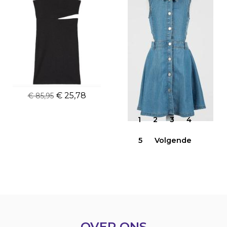
Patrizia Pepe jurk
Twinset jurk
€ 25,78
€ 47,98
€ 85,95
€ 159,95
1
2
3
4
5
Volgende
OVER ONS