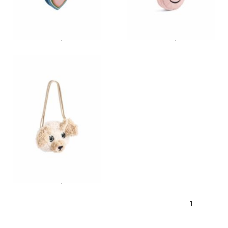
Molo tas Heart
Molo tas Fluffy
€ 39,95
€ 39,95
Molo tas poedel
€ 45,95
1