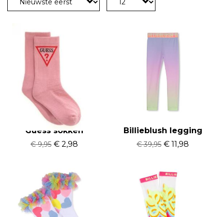
Guess sokken
Billieblush legging
€ 2,98
€ 11,98
€ 9,95
€ 39,95