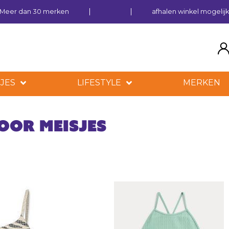
Meer dan 30 merken
afhalen winkel mogelij
JES
LIFESTYLE
MERKEN
oor meisjes