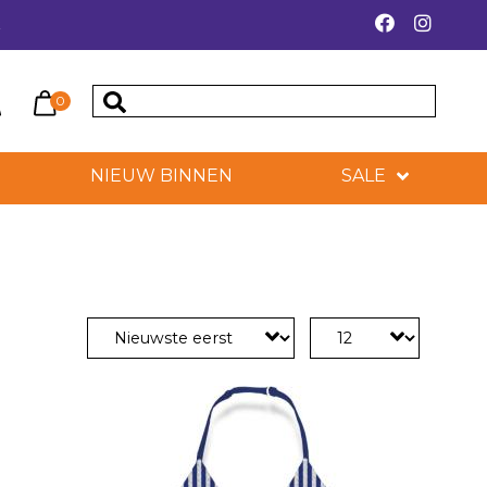
k
0
NIEUW BINNEN
SALE