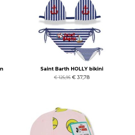
on
Saint Barth HOLLY bikini
€ 37,78
€ 125,95