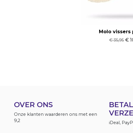
Molo vissers 
€ 1
€ 35,95
OVER ONS
BETAL
VERZ
Onze klanten waarderen ons met een
9,2
iDeal, Pay