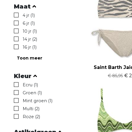
Maat
4 jr (1)
6 jr (1)
10 jr (1)
14 jr (2)
16 jr (1)
Toon meer
Saint Barth Jai
Kleur
€ 2
€ 85,95
Ecru (1)
Groen (1)
Mint groen (1)
Multi (2)
Roze (2)
Artikelgroep