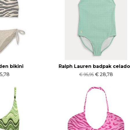
den bikini
Ralph Lauren badpak celad
5,78
€ 28,78
€ 95,95