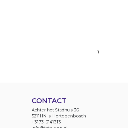
1
CONTACT
Achter het Stadhuis 36
5211HN 's-Hertogenbosch
+3173-6141313
info@tata-sjop.nl