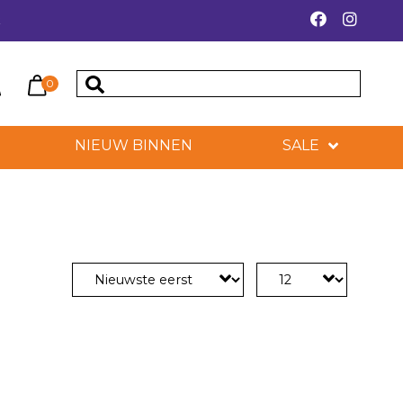
k
0
NIEUW BINNEN
SALE