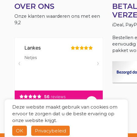
OVER ONS
BETAL
VERZ
Onze klanten waarderen ons met een
9,2
iDeal, Pay
Bestellen 
eenvoudig 
pakket wor
Deze website maakt gebruik van cookies om
ervoor te zorgen dat u de beste ervaring op
onze website krijgt.
OK
Privacybeleid