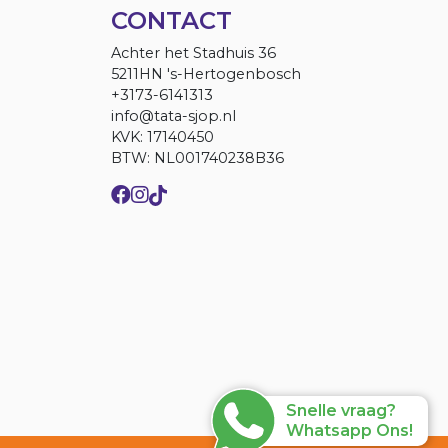
CONTACT
Achter het Stadhuis 36
5211HN 's-Hertogenbosch
+3173-6141313
info@tata-sjop.nl
KVK: 17140450
BTW: NL001740238B36
Snelle vraag?
Whatsapp Ons!