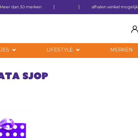
Meer dan 30 merken
afhalen winkel mogelij
JES
LIFESTYLE
MERKEN
ata Sjop