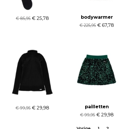
Monnalisa sokken
Monnalisa
bodywarmer
€ 25,78
€ 85,95
€ 67,78
€ 225,95
Monnalisa coll trui
Monnalisa rok
pailletten
€ 29,98
€ 99,95
€ 29,98
€ 99,95
Vorige
1
2