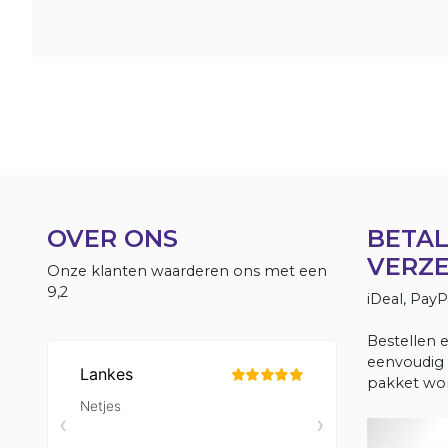
OVER ONS
BETAL
VERZ
Onze klanten waarderen ons met een
9,2
iDeal, Pay
Bestellen 
eenvoudig 
pakket wor