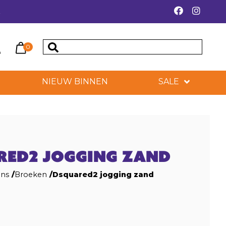
k
0
NIEUW BINNEN
SALE
RED2 JOGGING ZAND
ens
/
Broeken
/
Dsquared2 jogging zand