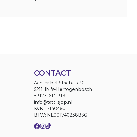
CONTACT
Achter het Stadhuis 36
5211HN 's-Hertogenbosch
+3173-6141313
info@tata-sjop.nl
KVK: 17140450
BTW: NL001740238B36