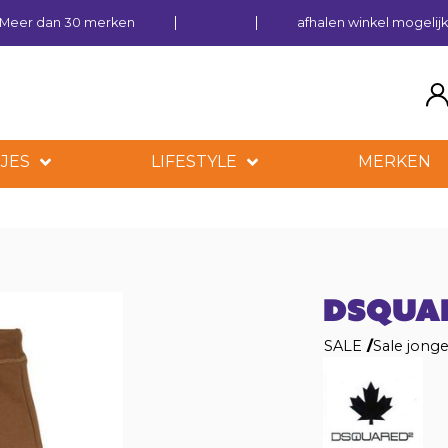
Meer dan 30 merken
afhalen winkel mogelij
JES
LIFESTYLE
MERKEN
DSQUA
SALE
/
Sale jong