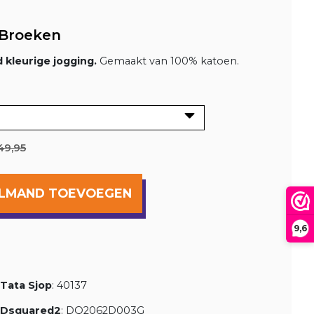
Broeken
 kleurige jogging.
Gemaakt van 100% katoen.
49,95
ELMAND TOEVOEGEN
9,6
Tata Sjop
: 40137
 Dsquared2
: DQ2062D003G