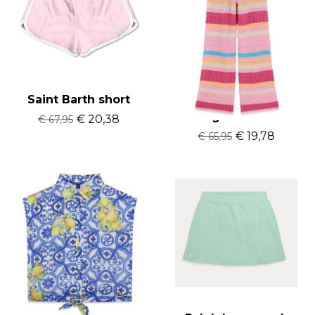
Saint Barth short
Guess broek
gehaakt
€ 20,38
€ 67,95
€ 19,78
€ 65,95