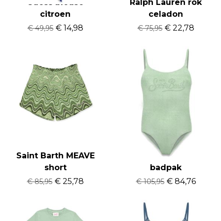
Guess blouse
Ralph Lauren rok
citroen
celadon
€ 14,98
€ 22,78
€ 49,95
€ 75,95
Saint Barth MEAVE
Saint Barth CECILLE
short
badpak
€ 25,78
€ 84,76
€ 85,95
€ 105,95