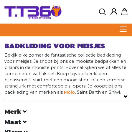
Badkleding voor meisjes
Bekijk elke zomer de fantastische collectie badkleding
voor meisjes. Je shopt bij ons de mooiste badpakken en
bikini’s in de mooiste prints. Bovenal kijken we of alles te
combineren valt als set. Koop bijvoorbeeld een
bijpassend T-shirt met een mooie short of een zomerse
strandjurk met comfortabele slippers. Je koopt bij ons
badkleding van merken als
Molo
, Saint Barth en Shiwi.
Badpakken en bikini’s
Merk
Op zoek naar een nieuwe badpak of bikini? Bekijk nu
onze complete collectie! Perfect voor een dagje aan het
Maat
strand of het zwembad. Of je nu opzoek bent naar een
klassiek badpak, of een hippe bikini, de keuze is