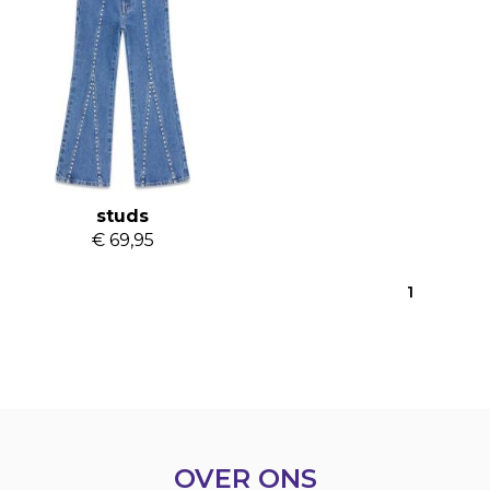
Guess flare jeans
studs
€ 69,95
1
OVER ONS