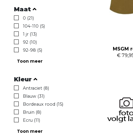
Maat
0 (21)
104-110 (5)
1 jr (13)
92 (10)
MSGM r
92-98 (5)
€ 79,9
Toon meer
Kleur
Antraciet (8)
Blauw (31)
Bordeaux rood (15)
Bruin (8)
Ecru (11)
Toon meer