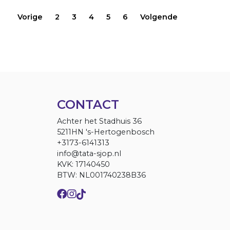
Vorige
2
3
4
5
6
Volgende
CONTACT
Achter het Stadhuis 36
5211HN 's-Hertogenbosch
+3173-6141313
info@tata-sjop.nl
KVK: 17140450
BTW: NL001740238B36