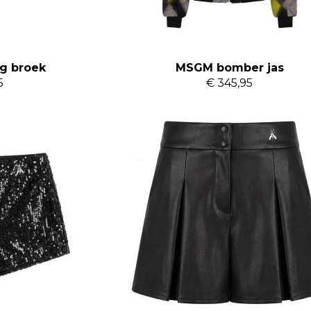
g broek
MSGM bomber jas
5
€ 345,95