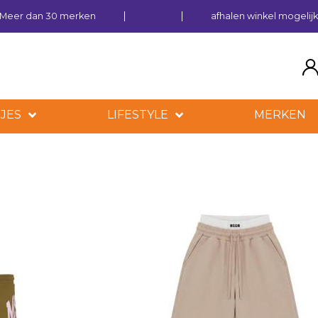
Meer dan 30 merken
afhalen winkel mogelij
JES
LIFESTYLE
MERKEN