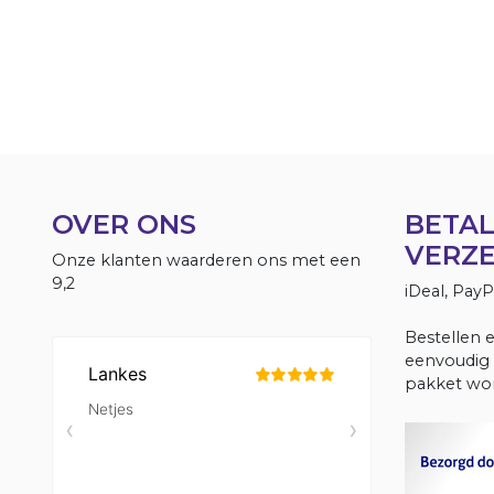
OVER ONS
BETAL
VERZ
Onze klanten waarderen ons met een
9,2
iDeal, Pay
Bestellen 
eenvoudig 
pakket wor