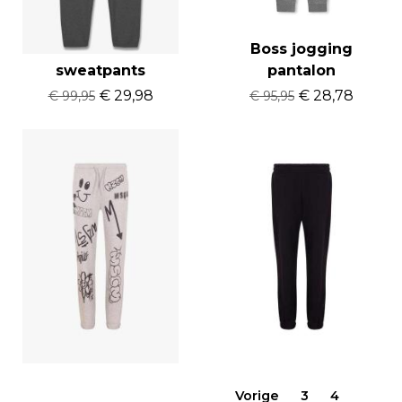
Baron Filou
Boss jogging
sweatpants
pantalon
€ 29,98
€ 28,78
€ 99,95
€ 95,95
MSGM jogging
MSGM jogging
€ 34,78
€ 29,98
€ 115,95
€ 99,95
Vorige
3
4