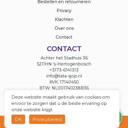
Bestellen en retourneren
Privacy
Klachten
Over ons
Contact
CONTACT
Achter het Stadhuis 36
5211HN 's-Hertogenbosch
+3173-6141313
info@tata-sjop.nl
KVK: 17140450
BTW: NL001740238B36
Deze website maakt gebruik van cookies om
ervoor te zorgen dat u de beste ervaring op
onze website krijgt.
OK
Privacybeleid
Copyright 2022 Tata Sjop
Webshop by
BEWISE Solutions