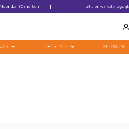
Meer dan 30 merken
afhalen winkel mogelij
JES
LIFESTYLE
MERKEN