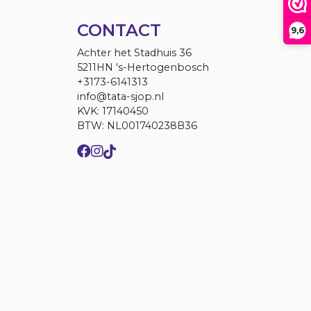
CONTACT
9,6
Achter het Stadhuis 36
5211HN 's-Hertogenbosch
+3173-6141313
info@tata-sjop.nl
KVK: 17140450
BTW: NL001740238B36