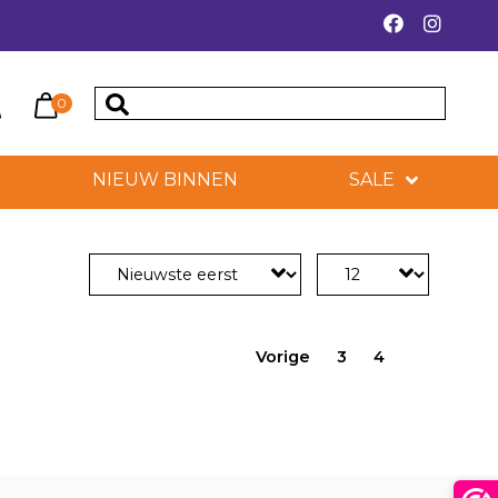
k
0
NIEUW BINNEN
SALE
Vorige
3
4