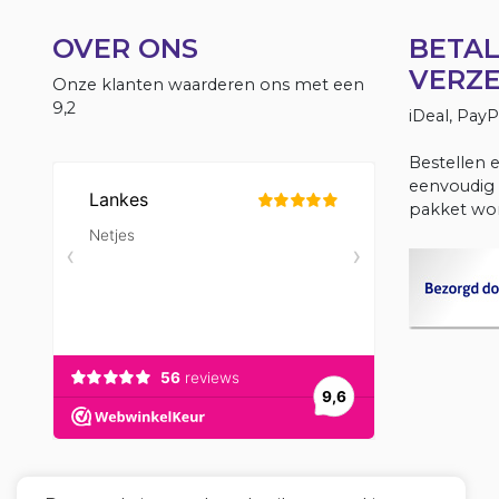
OVER ONS
BETAL
VERZ
Onze klanten waarderen ons met een
9,2
iDeal, Pay
Bestellen 
eenvoudig 
pakket wor